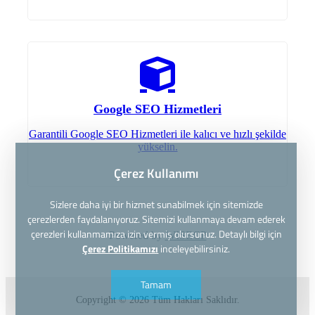
Google SEO Hizmetleri
Garantili Google SEO Hizmetleri ile kalıcı ve hızlı şekilde
yükselin.
Çerez Kullanımı
Sizlere daha iyi bir hizmet sunabilmek için sitemizde
çerezlerden faydalanıyoruz. Sitemizi kullanmaya devam ederek
çerezleri kullanmamıza izin vermiş olursunuz. Detaylı bilgi için
Powered by
WISECP
Çerez Politikamızı
inceleyebilirsiniz.
Tamam
Copyright © 2026 Tüm Hakları Saklıdır.