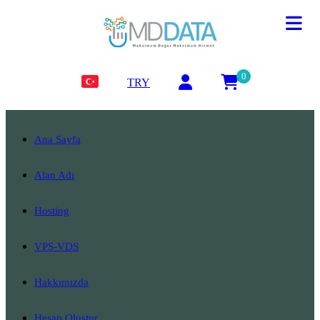
0
TRY
Ana Sayfa
Alan Adı
Hosting
VPS-VDS
Hakkımızda
Hesap Oluştur