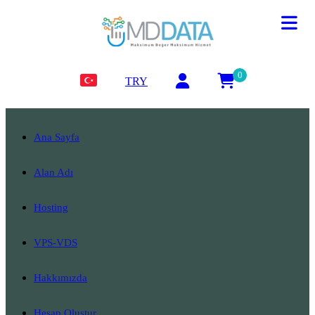
0
TRY
Ana Sayfa
Alan Adı
Hosting
VPS-VDS
Hakkımızda
Hesap Oluştur