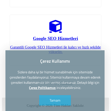
Google SEO Hizmetleri
Garantili Google SEO Hizmetleri ile kalıcı ve hızlı şekilde
yükselin.
Çerez Kullanımı
Sizlere daha iyi bir hizmet sunabilmek için sitemizde
çerezlerden faydalanıyoruz. Sitemizi kullanmaya devam ederek
çerezleri kullanmamıza izin vermiş olursunuz. Detaylı bilgi için
Powered by
WISECP
Çerez Politikamızı
inceleyebilirsiniz.
Tamam
Copyright © 2026 Tüm Hakları Saklıdır.