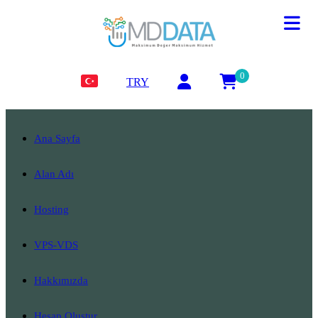
0
TRY
Ana Sayfa
Alan Adı
Hosting
VPS-VDS
Hakkımızda
Hesap Oluştur