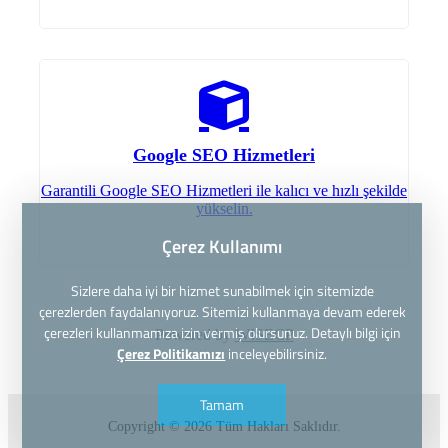
Google SEO Hizmetleri
Garantili Google SEO Hizmetleri ile kalıcı ve hızlı şekilde
yükselin.
Çerez Kullanımı
Sizlere daha iyi bir hizmet sunabilmek için sitemizde
çerezlerden faydalanıyoruz. Sitemizi kullanmaya devam ederek
çerezleri kullanmamıza izin vermiş olursunuz. Detaylı bilgi için
Powered by
WISECP
Çerez Politikamızı
inceleyebilirsiniz.
Tamam
Copyright © 2026 Tüm Hakları Saklıdır.