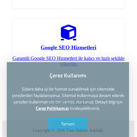
Google SEO Hizmetleri
Garantili Google SEO Hizmetleri ile kalıcı ve hızlı şekilde
yükselin.
Çerez Kullanımı
Sizlere daha iyi bir hizmet sunabilmek için sitemizde
çerezlerden faydalanıyoruz. Sitemizi kullanmaya devam ederek
çerezleri kullanmamıza izin vermiş olursunuz. Detaylı bilgi için
Powered by
WISECP
Çerez Politikamızı
inceleyebilirsiniz.
Tamam
Copyright © 2026 Tüm Hakları Saklıdır.