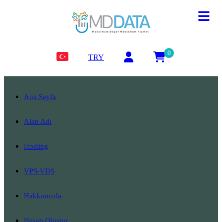
0
TRY
Ana Sayfa
Alan Adı
Hosting
VPS-VDS
Hakkımızda
Hesap Oluştur