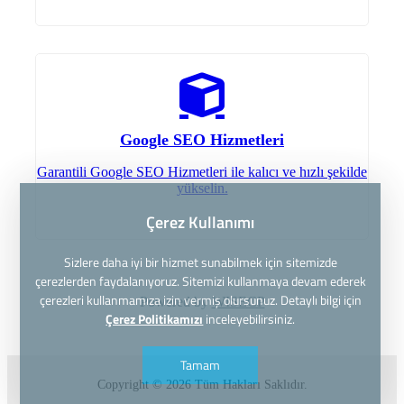
Google SEO Hizmetleri
Garantili Google SEO Hizmetleri ile kalıcı ve hızlı şekilde
yükselin.
Çerez Kullanımı
Sizlere daha iyi bir hizmet sunabilmek için sitemizde
çerezlerden faydalanıyoruz. Sitemizi kullanmaya devam ederek
çerezleri kullanmamıza izin vermiş olursunuz. Detaylı bilgi için
Powered by
WISECP
Çerez Politikamızı
inceleyebilirsiniz.
Tamam
Copyright © 2026 Tüm Hakları Saklıdır.