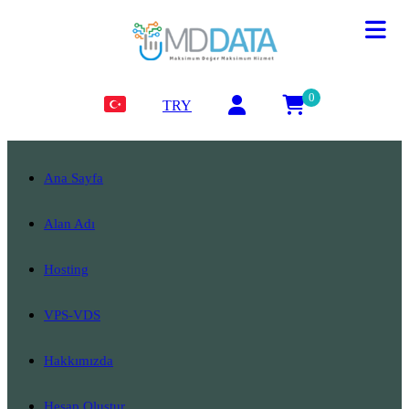
0
TRY
Ana Sayfa
Alan Adı
Hosting
VPS-VDS
Hakkımızda
Hesap Oluştur